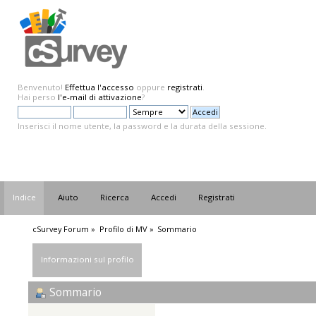
Benvenuto!
Effettua l'accesso
oppure
registrati
.
Hai perso
l'e-mail di attivazione
?
Inserisci il nome utente, la password e la durata della sessione.
Indice
Aiuto
Ricerca
Accedi
Registrati
cSurvey Forum
»
Profilo di MV
»
Sommario
Informazioni sul profilo
Sommario