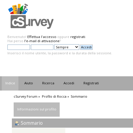
Benvenuto!
Effettua l'accesso
oppure
registrati
.
Hai perso
l'e-mail di attivazione
?
Inserisci il nome utente, la password e la durata della sessione.
Indice
Aiuto
Ricerca
Accedi
Registrati
cSurvey Forum
»
Profilo di Rocca
»
Sommario
Informazioni sul profilo
Sommario