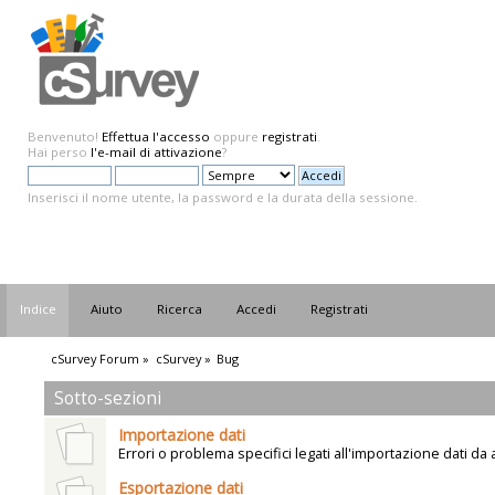
Benvenuto!
Effettua l'accesso
oppure
registrati
.
Hai perso
l'e-mail di attivazione
?
Inserisci il nome utente, la password e la durata della sessione.
Indice
Aiuto
Ricerca
Accedi
Registrati
cSurvey Forum
»
cSurvey
»
Bug
Sotto-sezioni
Importazione dati
Errori o problema specifici legati all'importazione dati da a
Esportazione dati