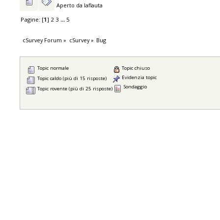
Aperto da
laflauta
Pagine: [
1
]
2
3
...
5
cSurvey Forum
»
cSurvey
»
Bug
Topic normale
Topic chiuso
Evidenzia topic
Topic caldo (più di 15 risposte)
Sondaggio
Topic rovente (più di 25 risposte)