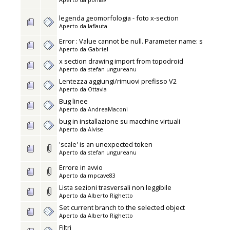
legenda geomorfologia - foto x-section
Aperto da
laflauta
Error : Value cannot be null. Parameter name: s
Aperto da
Gabriel
x section drawing import from topodroid
Aperto da
stefan ungureanu
Lentezza aggiungi/rimuovi prefisso V2
Aperto da
Ottavia
Bug linee
Aperto da
AndreaMaconi
bug in installazione su macchine virtuali
Aperto da
Alvise
'scale' is an unexpected token
Aperto da
stefan ungureanu
Errore in avvio
Aperto da
mpcave83
Lista sezioni trasversali non leggibile
Aperto da
Alberto Righetto
Set current branch to the selected object
Aperto da
Alberto Righetto
Filtri