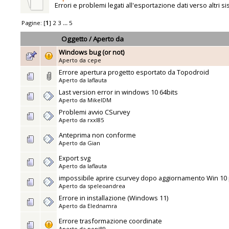
Errori e problemi legati all'esportazione dati verso altri si
Pagine: [
1
]
2
3
...
5
Oggetto
/
Aperto da
Windows bug (or not)
Aperto da
cepe
Errore apertura progetto esportato da Topodroid
Aperto da
laflauta
Last version error in windows 10 64bits
Aperto da
MikelDM
Problemi avvio CSurvey
Aperto da
rxxl85
Anteprima non conforme
Aperto da
Gian
Export svg
Aperto da
laflauta
impossibile aprire csurvey dopo aggiornamento Win 10
Aperto da
speleoandrea
Errore in installazione (Windows 11)
Aperto da
Elednamra
Errore trasformazione coordinate
Aperto da
poni89