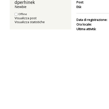
dperhinek 
Post:
Newbie
Età:
Offline
Visualizza post
Data di registrazione:
Visualizza statistiche
Ora locale:
Ultima attività: