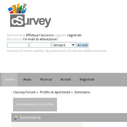
Benvenuto!
Effettua l'accesso
oppure
registrati
.
Hai perso
l'e-mail di attivazione
?
Inserisci il nome utente, la password e la durata della sessione.
Indice
Aiuto
Ricerca
Accedi
Registrati
cSurvey Forum
»
Profilo di dperhinek
»
Sommario
Informazioni sul profilo
Sommario