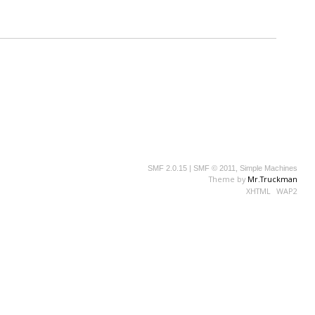
SMF 2.0.15
|
SMF © 2011
,
Simple Machines
Theme by
Mr.Truckman
XHTML
WAP2