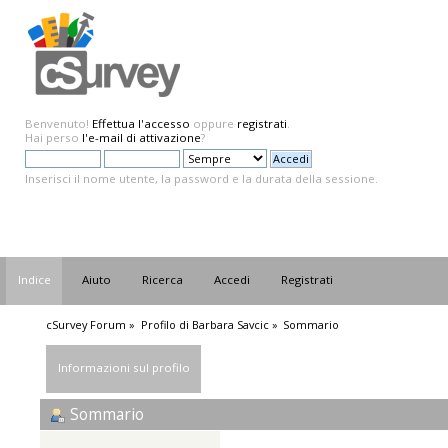
Benvenuto!
Effettua l'accesso
oppure
registrati
.
Hai perso
l'e-mail di attivazione
?
Inserisci il nome utente, la password e la durata della sessione.
Indice
Aiuto
Ricerca
Accedi
Registrati
cSurvey Forum
»
Profilo di Barbara Savcic
»
Sommario
Informazioni sul profilo
Sommario