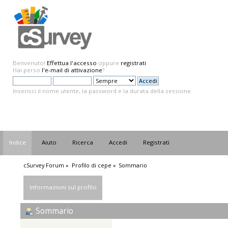
Benvenuto!
Effettua l'accesso
oppure
registrati
.
Hai perso
l'e-mail di attivazione
?
Inserisci il nome utente, la password e la durata della sessione.
Indice
Aiuto
Ricerca
Accedi
Registrati
cSurvey Forum
»
Profilo di cepe
»
Sommario
Informazioni sul profilo
Sommario