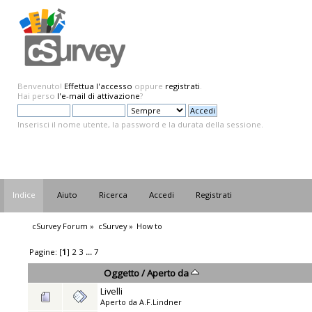
Benvenuto!
Effettua l'accesso
oppure
registrati
.
Hai perso
l'e-mail di attivazione
?
Inserisci il nome utente, la password e la durata della sessione.
Indice
Aiuto
Ricerca
Accedi
Registrati
cSurvey Forum
»
cSurvey
»
How to
Pagine: [
1
]
2
3
...
7
Oggetto
/
Aperto da
Livelli
Aperto da
A.F.Lindner