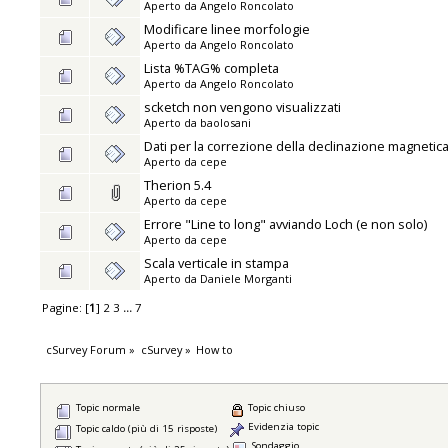
Aperto da
Angelo Roncolato
Modificare linee morfologie
Aperto da
Angelo Roncolato
Lista %TAG% completa
Aperto da
Angelo Roncolato
scketch non vengono visualizzati
Aperto da
baolosani
Dati per la correzione della declinazione magnetic
Aperto da
cepe
Therion 5.4
Aperto da
cepe
Errore "Line to long" avviando Loch (e non solo)
Aperto da
cepe
Scala verticale in stampa
Aperto da
Daniele Morganti
Pagine: [
1
]
2
3
...
7
cSurvey Forum
»
cSurvey
»
How to
Topic normale
Topic chiuso
Evidenzia topic
Topic caldo (più di 15 risposte)
Sondaggio