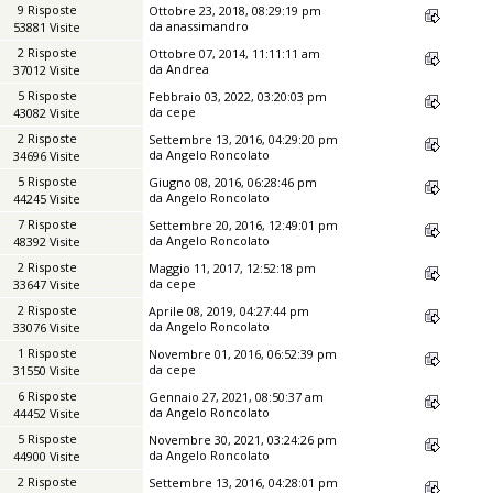
9 Risposte
Ottobre 23, 2018, 08:29:19 pm
da
anassimandro
53881 Visite
2 Risposte
Ottobre 07, 2014, 11:11:11 am
da
Andrea
37012 Visite
5 Risposte
Febbraio 03, 2022, 03:20:03 pm
da
cepe
43082 Visite
2 Risposte
Settembre 13, 2016, 04:29:20 pm
da
Angelo Roncolato
34696 Visite
5 Risposte
Giugno 08, 2016, 06:28:46 pm
da
Angelo Roncolato
44245 Visite
7 Risposte
Settembre 20, 2016, 12:49:01 pm
da
Angelo Roncolato
48392 Visite
2 Risposte
Maggio 11, 2017, 12:52:18 pm
da
cepe
33647 Visite
2 Risposte
Aprile 08, 2019, 04:27:44 pm
da
Angelo Roncolato
33076 Visite
1 Risposte
Novembre 01, 2016, 06:52:39 pm
da
cepe
31550 Visite
6 Risposte
Gennaio 27, 2021, 08:50:37 am
da
Angelo Roncolato
44452 Visite
5 Risposte
Novembre 30, 2021, 03:24:26 pm
da
Angelo Roncolato
44900 Visite
2 Risposte
Settembre 13, 2016, 04:28:01 pm