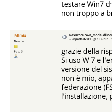
testare Win7 ch
non troppo a br
Re:errore cave_model.dll no
MImiu
«
Risposta #2 il:
Luglio 07, 2023, 
Newbie
grazie della ris
Post: 3
Si uso W 7 e l'
versione del si
non è mio, appa
federazione (F
l'installazione,