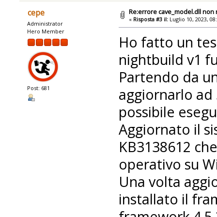
Re:errore cave_model.dll non 
cepe
«
Risposta #3 il:
Luglio 10, 2023, 08
Administrator
Hero Member
Ho fatto un te
nightbuild v1 
Partendo da un
Post: 681
aggiornarlo ad
possibile esegu
Aggiornato il s
KB3138612 che 
operativo su W
Una volta aggio
installato il f
framework 4.5.