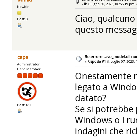
«
il:
Giugno 30, 2023, 06:55:19 pm 
Newbie
Ciao, qualcuno 
Post: 3
questo messagg
Re:errore cave_model.dll no
cepe
«
Risposta #1 il:
Luglio 07, 2023, 
Administrator
Hero Member
Onestamente n
legato a Window
datato?
Post: 681
Se si potrebbe 
Windows o I ru
indagini che r