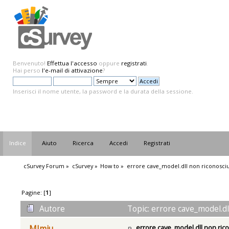
Benvenuto!
Effettua l'accesso
oppure
registrati
.
Hai perso
l'e-mail di attivazione
?
Inserisci il nome utente, la password e la durata della sessione.
Indice
Aiuto
Ricerca
Accedi
Registrati
cSurvey Forum
»
cSurvey
»
How to
»
errore cave_model.dll non riconosci
Pagine: [
1
]
Autore
Topic: errore cave_model.dl
errore cave_model.dll non ric
MImiu