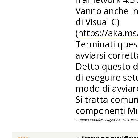
Vanno anche in
di Visual C)
(
https://aka.ms
Terminati ques
avviarsi corret
Detto questo d
di eseguire set
modo di avviar
Si tratta comu
componenti Mi
«
Ultima modifica: Luglio 24, 2023, 04:
Re:errore cave_model.dll non 