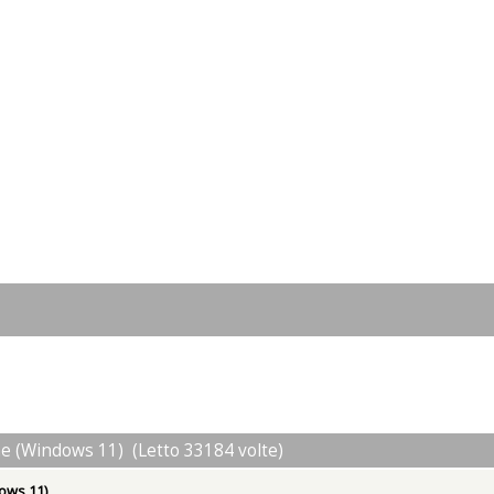
one (Windows 11) (Letto 33184 volte)
dows 11)