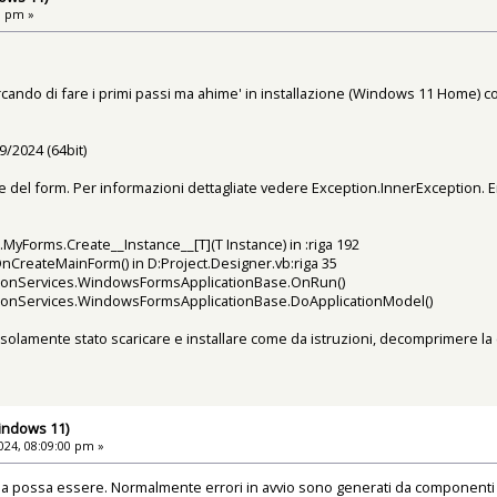
1 pm »
cando di fare i primi passi ma ahime' in installazione (Windows 11 Home) co
9/2024 (64bit)
ne del form. Per informazioni dettagliate vedere Exception.InnerException. 
MyForms.Create__Instance__[T](T Instance) in :riga 192
CreateMainForm() in D:Project.Designer.vb:riga 35
ationServices.WindowsFormsApplicationBase.OnRun()
ationServices.WindowsFormsApplicationBase.DoApplicationModel()
' solamente stato scaricare e installare come da istruzioni, decomprimere la c
Windows 11)
24, 08:09:00 pm »
a possa essere. Normalmente errori in avvio sono generati da componenti m