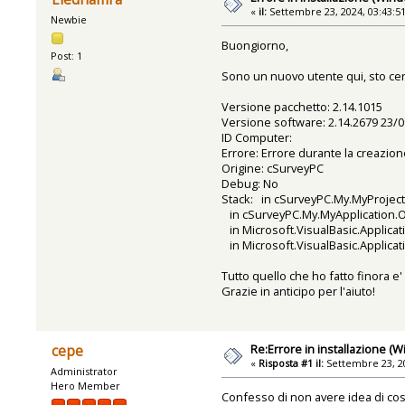
«
il:
Settembre 23, 2024, 03:43:5
Newbie
Buongiorno,
Post: 1
Sono un nuovo utente qui, sto cer
Versione pacchetto: 2.14.1015
Versione software: 2.14.2679 23/0
ID Computer:
Errore: Errore durante la creazio
Origine: cSurveyPC
Debug: No
Stack: in cSurveyPC.My.MyProject.
in cSurveyPC.My.MyApplication.On
in Microsoft.VisualBasic.Applic
in Microsoft.VisualBasic.Applic
Tutto quello che ho fatto finora e
Grazie in anticipo per l'aiuto!
Re:Errore in installazione (
cepe
«
Risposta #1 il:
Settembre 23, 20
Administrator
Hero Member
Confesso di non avere idea di cos