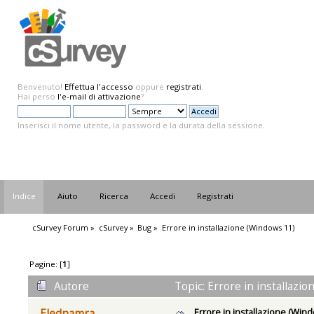
Benvenuto!
Effettua l'accesso
oppure
registrati
.
Hai perso
l'e-mail di attivazione
?
Inserisci il nome utente, la password e la durata della sessione.
Indice
Aiuto
Ricerca
Accedi
Registrati
cSurvey Forum
»
cSurvey
»
Bug
»
Errore in installazione (Windows 11)
Pagine: [
1
]
Autore
Topic: Errore in installazi
Errore in installazione (Win
Elednamra