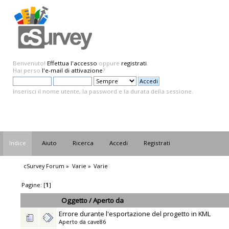
Benvenuto!
Effettua l'accesso
oppure
registrati
.
Hai perso
l'e-mail di attivazione
?
Inserisci il nome utente, la password e la durata della sessione.
Indice
Aiuto
Ricerca
Accedi
Registrati
cSurvey Forum
»
Varie
»
Varie
Pagine: [
1
]
Oggetto
/
Aperto da
Errore durante l'esportazione del progetto in KML
Aperto da
cave86