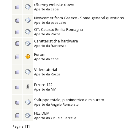
cSurvey website down
Aperto da
cepe
Newcomer from Greece - Some general questions
Aperto da
papadako
OT: Catasto Emilia Romagna
Aperto da
Rocca
Caratteristiche hardware
Aperto da
francesco
Forum
Aperto da
cepe
Videotutorial
Aperto da
Rocca
Errore 122
Aperto da
MV
Sviluppo totale, planimetrico e misurato
Aperto da
Angelo Roncolato
FILE DEM
Aperto da
Claudio Forcella
Pagine: [
1
]