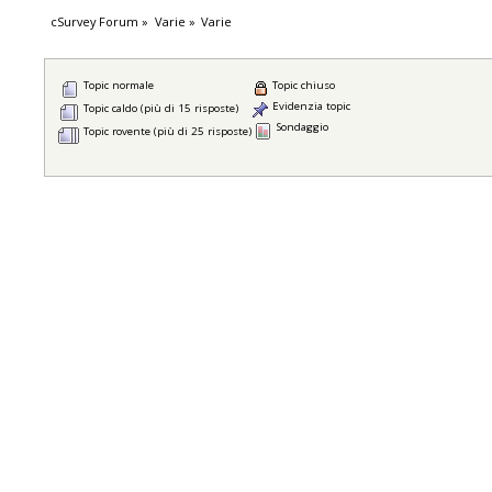
cSurvey Forum
»
Varie
»
Varie
Topic normale
Topic chiuso
Evidenzia topic
Topic caldo (più di 15 risposte)
Sondaggio
Topic rovente (più di 25 risposte)