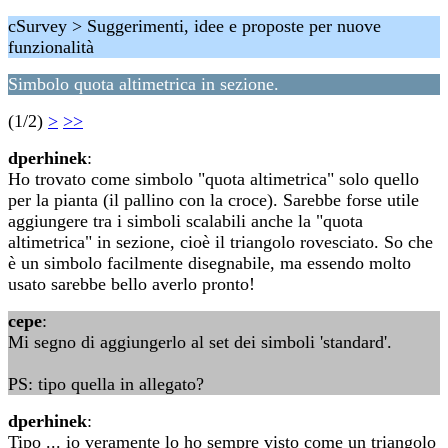
cSurvey > Suggerimenti, idee e proposte per nuove
funzionalità
Simbolo quota altimetrica in sezione.
(1/2)
>
>>
dperhinek
:
Ho trovato come simbolo "quota altimetrica" solo quello
per la pianta (il pallino con la croce). Sarebbe forse utile
aggiungere tra i simboli scalabili anche la "quota
altimetrica" in sezione, cioè il triangolo rovesciato. So che
è un simbolo facilmente disegnabile, ma essendo molto
usato sarebbe bello averlo pronto!
cepe
:
Mi segno di aggiungerlo al set dei simboli 'standard'.
PS: tipo quella in allegato?
dperhinek
:
Tipo ... io veramente lo ho sempre visto come un triangolo