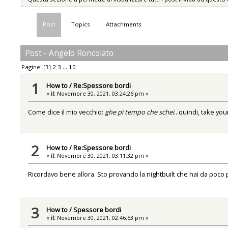
Post
Topics
Attachments
Post - Angelo Roncolato
Pagine: [
1
]
2
3
...
10
1
How to
/
Re:Spessore bordi
«
il:
Novembre 30, 2021, 03:24:26 pm »
Come dice il mio vecchio:
ghe pi tempo che schei
...quindi, take yo
2
How to
/
Re:Spessore bordi
«
il:
Novembre 30, 2021, 03:11:32 pm »
Ricordavo bene allora. Sto provando la nightbuilt che hai da poco
3
How to
/
Spessore bordi
«
il:
Novembre 30, 2021, 02:46:53 pm »