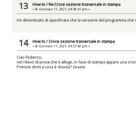
13
How to
/
Re:Croce sezione trasversale in stampa
«
il:
Gennaio 11, 2021, 04:38:41 pm »
Ho dimenticato di specificare che la versione del programma che s
14
How to
/
Croce sezione trasversale in stampa
«
il:
Gennaio 11, 2021, 04:37:40 pm »
Ciao Federico,
nel rilievo di prova che ti allego, in fase di stampa appare una 
Potresti dirmi a cosa è dovuta? Grazie.