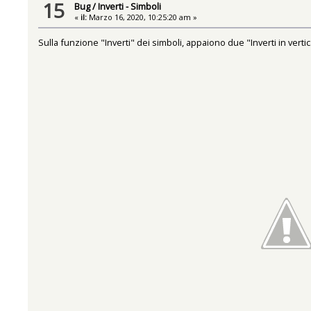
15
Bug
/
Inverti - Simboli
«
il:
Marzo 16, 2020, 10:25:20 am »
Sulla funzione "Inverti" dei simboli, appaiono due "Inverti in vertica