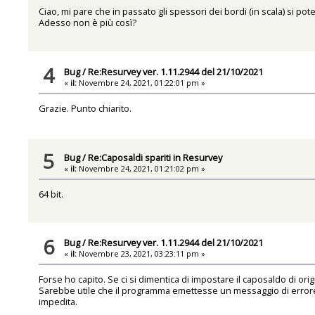
Ciao, mi pare che in passato gli spessori dei bordi (in scala) si p
Adesso non è più così?
4
Bug
/
Re:Resurvey ver. 1.11.2944 del 21/10/2021
«
il:
Novembre 24, 2021, 01:22:01 pm »
Grazie. Punto chiarito.
5
Bug
/
Re:Caposaldi spariti in Resurvey
«
il:
Novembre 24, 2021, 01:21:02 pm »
64 bit.
6
Bug
/
Re:Resurvey ver. 1.11.2944 del 21/10/2021
«
il:
Novembre 23, 2021, 03:23:11 pm »
Forse ho capito. Se ci si dimentica di impostare il caposaldo di orig
Sarebbe utile che il programma emettesse un messaggio di errore 
impedita.