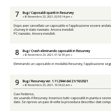
7
Bug
/
Caposaldi spariti in Resurvey
«
il:
Novembre 23, 2021, 02:05:14 pm »
Dopo aver cancellato un caposaldo e l'applicazione essere andata i
cSurvey è stato riavviato. Ancora invisibili.
PC riavviato. Ancora invisibili.
8
Bug
/
Crash eliminando caposaldi in Resurvey
«
il:
Novembre 23, 2021, 01:52:39 pm »
Eliminando un caposaldo in modalità Resurvey, l'applicazione seg
9
Bug
/
Resurvey ver. 1.11.2944 del 21/10/2021
«
il:
Novembre 23, 2021, 10:34:22 am »
Ciao Federico,
sto usando il Resurvey. Inserisco tutti i caposaldi in pianta e se
dato. Se riprovo un paio di volte la procedura descritta i dati comp