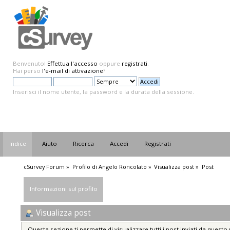
Benvenuto!
Effettua l'accesso
oppure
registrati
.
Hai perso
l'e-mail di attivazione
?
Inserisci il nome utente, la password e la durata della sessione.
Indice
Aiuto
Ricerca
Accedi
Registrati
cSurvey Forum
»
Profilo di Angelo Roncolato
»
Visualizza post
»
Post
Informazioni sul profilo
Visualizza post
Questa sezione ti permette di visualizzare tutti i post inviati da questo 