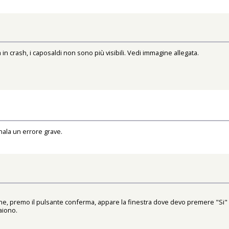
n crash, i caposaldi non sono più visibili. Vedi immagine allegata.
nala un errore grave.
zione, premo il pulsante conferma, appare la finestra dove devo premere "Si"
aiono.