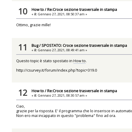
10
How to
/
Re:Croce sezione trasversale in stampa
«
il:
Gennaio 27, 2021, 08:50:37 am »
Ottimo, grazie mille!
11
Bug
/
SPOSTATO: Croce sezione trasversale in stampa
«
il:
Gennaio 27, 2021, 08:49:41 am »
Questo topic è stato spostato in
How to
.
http://csurvey.it/forum/index.php?topic=319.0
12
How to
/
Re:Croce sezione trasversale in stampa
«
il:
Gennaio 27, 2021, 08:30:57 am »
Ciao,
grazie per la risposta. E' il programma che lo inserisce in automa
Non ero mai incappato in questo "problema" fino ad ora.