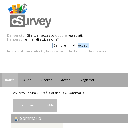
Benvenuto!
Effettua l'accesso
oppure
registrati
.
Hai perso
l'e-mail di attivazione
?
Inserisci il nome utente, la password e la durata della sessione.
Indice
Aiuto
Ricerca
Accedi
Registrati
cSurvey Forum
»
Profilo di danilo
»
Sommario
Informazioni sul profilo
Sommario