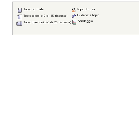
Topic normale
Topic chiuso
Evidenzia topic
Topic caldo (più di 15 risposte)
Sondaggio
Topic rovente (più di 25 risposte)