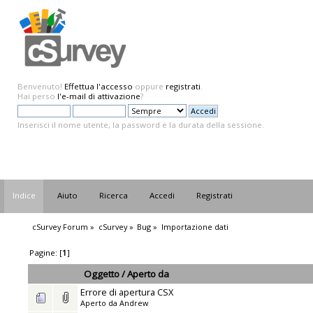
Benvenuto!
Effettua l'accesso
oppure
registrati
.
Hai perso
l'e-mail di attivazione
?
Inserisci il nome utente, la password e la durata della sessione.
Indice
Aiuto
Ricerca
Accedi
Registrati
cSurvey Forum
»
cSurvey
»
Bug
»
Importazione dati
Pagine: [
1
]
Oggetto
/
Aperto da
Errore di apertura CSX
Aperto da
Andrew