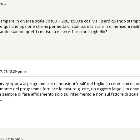
pm »
stampare in diverse scale (1:100, 1:200, 1:500 e così via..) peró quando stamp
e qualche opzione che mi permetta di stampare la scala in dimensioni reali
uando stampo quel 1 cm risulta essere 1 cm con il righello?
7, 05:48:29 pm »
vey riporta al programma le dimensioni 'reali' del foglio (in centesimi di polli
 monte del programma fornisce le misure giuste, un oggetto largo 1 m deve 
sempre di fare affidamento solo sul riferimento e non sul fattore di scala 
..
 12:27:06 pm »