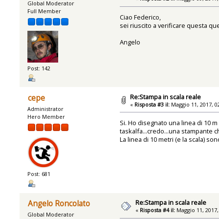
Global Moderator
Full Member
Ciao Federico,
sei riuscito a verificare questa q
Angelo
Post: 142
Re:Stampa in scala reale
cepe
«
Risposta #3 il:
Maggio 11, 2017, 0
Administrator
Hero Member
Si. Ho disegnato una linea di 10 m 
taskalfa...credo...una stampante c
La linea di 10 metri (e la scala) son
Post: 681
Re:Stampa in scala reale
Angelo Roncolato
«
Risposta #4 il:
Maggio 11, 2017,
Global Moderator