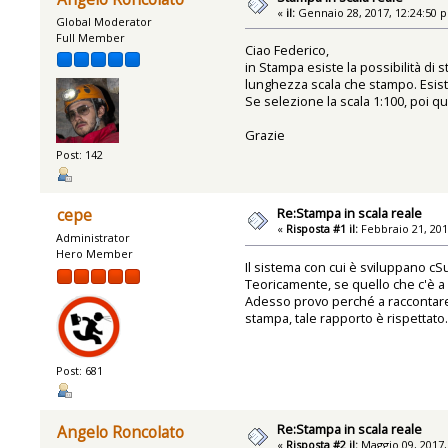
«
il:
Gennaio 28, 2017, 12:24:50 
Global Moderator
Full Member
Ciao Federico,
in Stampa esiste la possibilità di 
lunghezza scala che stampo. Esist
Se selezione la scala 1:100, poi q
Grazie
Post: 142
Re:Stampa in scala reale
cepe
«
Risposta #1 il:
Febbraio 21, 201
Administrator
Hero Member
Il sistema con cui è sviluppano cSur
Teoricamente, se quello che c'è a
Adesso provo perché a raccontare 
stampa, tale rapporto è rispettato.
Post: 681
Re:Stampa in scala reale
Angelo Roncolato
«
Risposta #2 il:
Maggio 09, 2017,