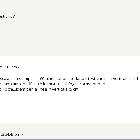
uestione?
2:07:15 pm »
scalata, in stampa, 1:100...(nel dubbio ho fatto il test anche in verticale, an
he abbiamo in ufficio) e le misure sul foglio corrispondono.
o 10 cm...idem per la linea in verticale (5 cm).
 02:34:48 pm »