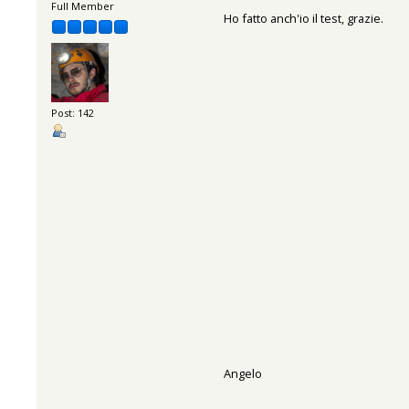
Full Member
Ho fatto anch'io il test, grazie.
Post: 142
Angelo