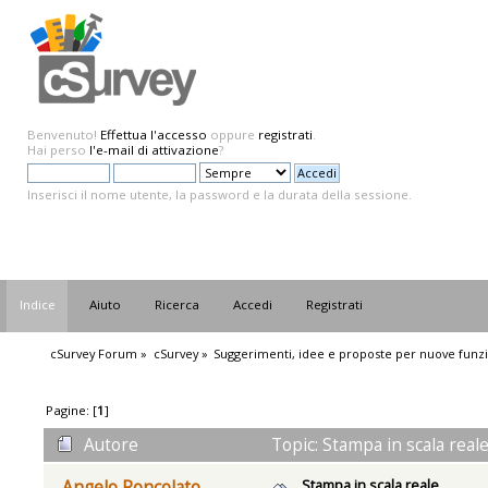
Benvenuto!
Effettua l'accesso
oppure
registrati
.
Hai perso
l'e-mail di attivazione
?
Inserisci il nome utente, la password e la durata della sessione.
Indice
Aiuto
Ricerca
Accedi
Registrati
cSurvey Forum
»
cSurvey
»
Suggerimenti, idee e proposte per nuove funzi
Pagine: [
1
]
Autore
Topic: Stampa in scala real
Stampa in scala reale
Angelo Roncolato