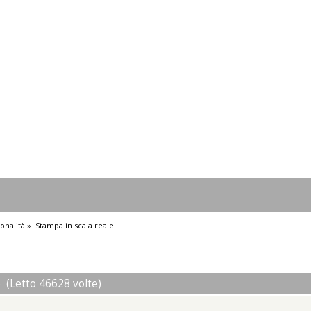
onalità
»
Stampa in scala reale
e (Letto 46628 volte)