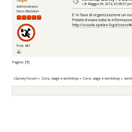
«
il:
Maggio 09, 2014, 02:08:07 p
Administrator
Hero Member
E' in fase di organizzazione un 
Potete trovare tutte le informazion
http://scuole.speleo.fvg.it/corso
Post: 681
Pagine: [
1
]
cSurvey Forum
»
Corsi, stage e workshop
»
Corsi, stage e workshop
»
work