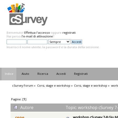
Benvenuto!
Effettua l'accesso
oppure
registrati
.
Hai perso
l'e-mail di attivazione
?
Inserisci il nome utente, la password e la durata della sessione.
Indice
Aiuto
Ricerca
Accedi
Registrati
cSurvey Forum
»
Corsi, stage e workshop
»
Corsi, stage e workshop
»
work
Pagine: [
1
]
Autore
Topic: workshop cSurvey 7-
workshop cSurvey 7-8 Giu 
cepe