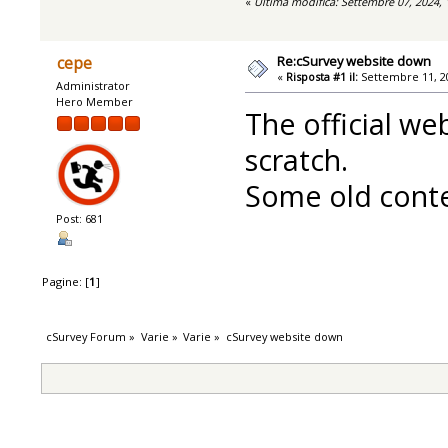
«
Ultima modifica: Settembre 07, 2024,
Re:cSurvey website down
cepe
«
Risposta #1 il:
Settembre 11, 20
Administrator
Hero Member
The official we
scratch.
Some old conten
Post: 681
Pagine: [
1
]
cSurvey Forum
»
Varie
»
Varie
»
cSurvey website down