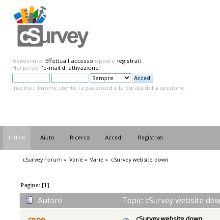
Benvenuto!
Effettua l'accesso
oppure
registrati
.
Hai perso
l'e-mail di attivazione
?
Inserisci il nome utente, la password e la durata della sessione.
Indice
Aiuto
Ricerca
Accedi
Registrati
cSurvey Forum
»
Varie
»
Varie
»
cSurvey website down
Pagine: [
1
]
Autore
Topic: cSurvey website dow
cSurvey website down
cepe