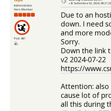
«
il:
Settembre 02, 2024, 08:21:2
Administrator
Hero Member
Due to an hosti
down. I need s
and more mod
Post: 681
Sorry.
Down the link 
v2 2024-07-22
https://www.cs
Attention: als
cause lot of pro
all this during