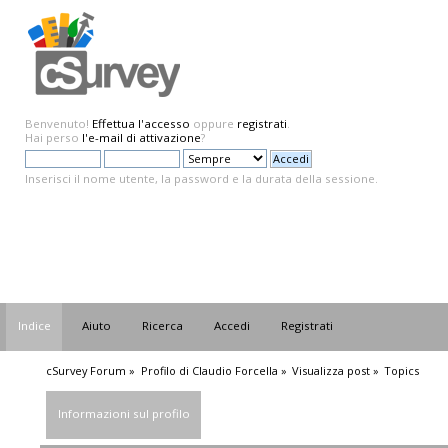
Benvenuto!
Effettua l'accesso
oppure
registrati
.
Hai perso
l'e-mail di attivazione
?
Inserisci il nome utente, la password e la durata della sessione.
Indice
Aiuto
Ricerca
Accedi
Registrati
cSurvey Forum
»
Profilo di Claudio Forcella
»
Visualizza post
»
Topics
Informazioni sul profilo