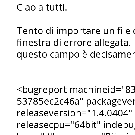
Ciao a tutti.
Tento di importare un file
finestra di errore allegata.
questo campo è decisament
<bugreport machineid="83
53785ec2c46a" packagever
releaseversion="1.4.0404"
releasecpu="64bit" indeb