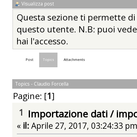
Visualizza post
Questa sezione ti permette di vi
questo utente. N.B: puoi vedere
hai l'accesso.
Post
Topics
Attachments
Topics - Claudio Forcella
Pagine: [
1
]
1
Importazione dati
/
impo
«
il:
Aprile 27, 2017, 03:24:33 pm