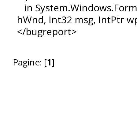
in System.Windows.Forms
hWnd, Int32 msg, IntPtr w
</bugreport>
Pagine: [
1
]