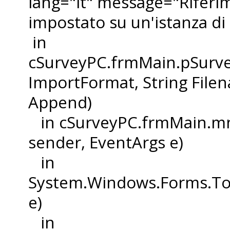
lang="it" message="Riferi
impostato su un'istanza d
in
cSurveyPC.frmMain.pSurv
ImportFormat, String Filen
Append)
in cSurveyPC.frmMain.mnu
sender, EventArgs e)
in
System.Windows.Forms.To
e)
in