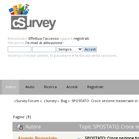
Benvenuto!
Effettua l'accesso
oppure
registrati
.
Hai perso
l'e-mail di attivazione
?
Inserisci il nome utente, la password e la durata della sessione.
Indice
Aiuto
Ricerca
Accedi
Registrati
cSurvey Forum
»
cSurvey
»
Bug
»
SPOSTATO: Croce sezione trasversale in
Pagine: [
1
]
Autore
Topic: SPOSTATO: Croce se
SPOSTATO: Croce sezione tra
Angelo Roncolato