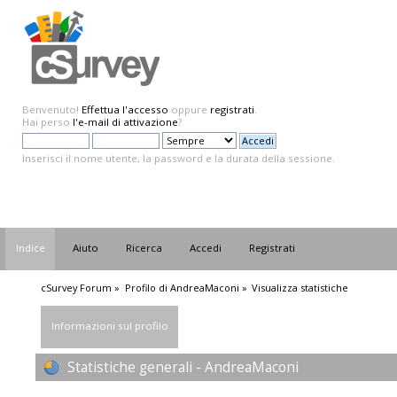
Benvenuto!
Effettua l'accesso
oppure
registrati
.
Hai perso
l'e-mail di attivazione
?
Inserisci il nome utente, la password e la durata della sessione.
Indice
Aiuto
Ricerca
Accedi
Registrati
cSurvey Forum
»
Profilo di AndreaMaconi
»
Visualizza statistiche
Informazioni sul profilo
Statistiche generali - AndreaMaconi