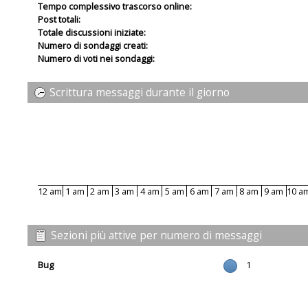
Tempo complessivo trascorso online:
Post totali:
Totale discussioni iniziate:
Numero di sondaggi creati:
Numero di voti nei sondaggi:
Scrittura messaggi durante il giorno
12 am
1 am
2 am
3 am
4 am
5 am
6 am
7 am
8 am
9 am
10 a
Sezioni più attive per numero di messaggi
Bug
1