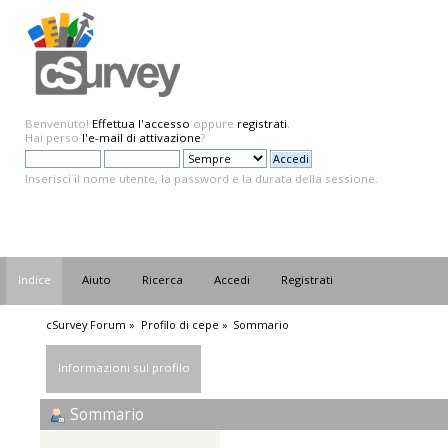
Benvenuto!
Effettua l'accesso
oppure
registrati
.
Hai perso
l'e-mail di attivazione
?
Inserisci il nome utente, la password e la durata della sessione.
Indice
Aiuto
Ricerca
Accedi
Registrati
cSurvey Forum
»
Profilo di cepe
»
Sommario
Informazioni sul profilo
Sommario