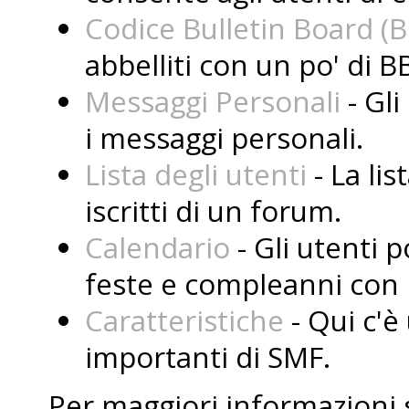
Codice Bulletin Board (
abbelliti con un po' di B
Messaggi Personali
- Gli
i messaggi personali.
Lista degli utenti
- La lis
iscritti di un forum.
Calendario
- Gli utenti 
feste e compleanni con i
Caratteristiche
- Qui c'è 
importanti di SMF.
Per maggiori informazioni 