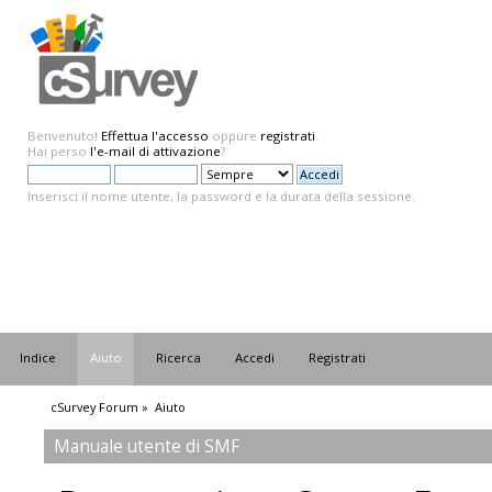
Benvenuto!
Effettua l'accesso
oppure
registrati
.
Hai perso
l'e-mail di attivazione
?
Inserisci il nome utente, la password e la durata della sessione.
Indice
Aiuto
Ricerca
Accedi
Registrati
cSurvey Forum
»
Aiuto
Manuale utente di SMF