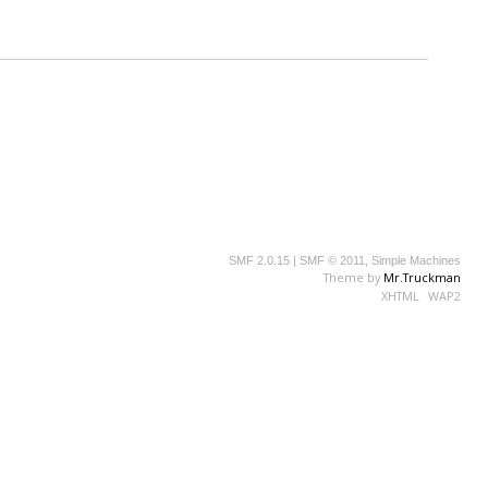
SMF 2.0.15
|
SMF © 2011
,
Simple Machines
Theme by
Mr.Truckman
XHTML
WAP2