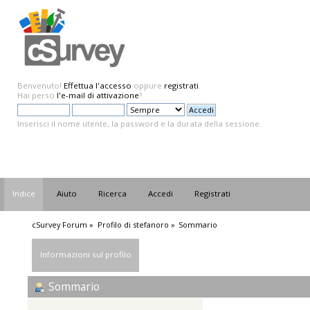
Benvenuto!
Effettua l'accesso
oppure
registrati
.
Hai perso
l'e-mail di attivazione
?
Inserisci il nome utente, la password e la durata della sessione.
Indice
Aiuto
Ricerca
Accedi
Registrati
cSurvey Forum
»
Profilo di stefanoro
»
Sommario
Informazioni sul profilo
Sommario