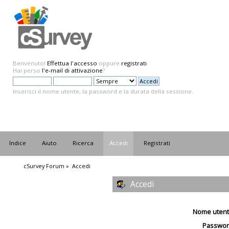
Benvenuto!
Effettua l'accesso
oppure
registrati
.
Hai perso
l'e-mail di attivazione
?
Inserisci il nome utente, la password e la durata della sessione.
Indice
Aiuto
Ricerca
Accedi
Registrati
cSurvey Forum
»
Accedi
Accedi
Nome utent
Passwor