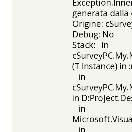
Exception.Inne
generata dalla 
Origine: cSurv
Debug: No
Stack: in
cSurveyPC.My.
(T Instance) in 
in
cSurveyPC.My.
in D:Project.De
in
Microsoft.Visu
in