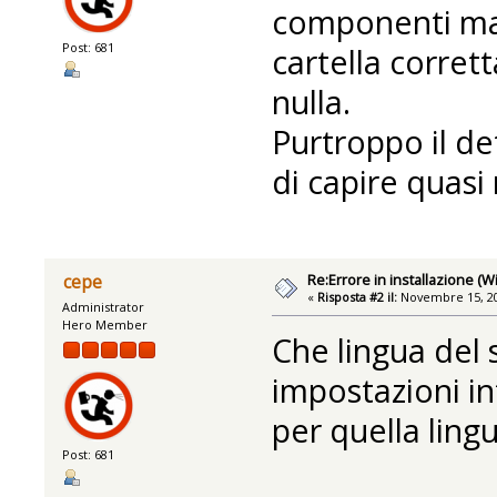
componenti man
Post: 681
cartella corre
nulla.
Purtroppo il de
di capire quasi 
Re:Errore in installazione (
cepe
«
Risposta #2 il:
Novembre 15, 20
Administrator
Hero Member
Che lingua del 
impostazioni in
per quella ling
Post: 681