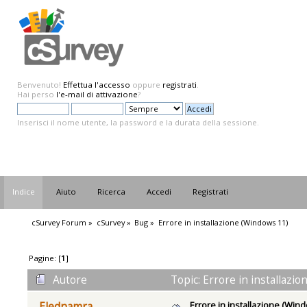
Benvenuto!
Effettua l'accesso
oppure
registrati
.
Hai perso
l'e-mail di attivazione
?
Inserisci il nome utente, la password e la durata della sessione.
Indice
Aiuto
Ricerca
Accedi
Registrati
cSurvey Forum
»
cSurvey
»
Bug
»
Errore in installazione (Windows 11)
Pagine: [
1
]
Autore
Topic: Errore in installazi
Errore in installazione (Win
Elednamra