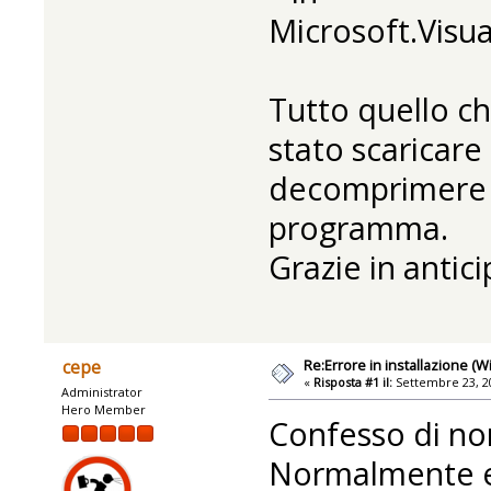
Microsoft.Visu
Tutto quello ch
stato scaricare 
decomprimere la
programma.
Grazie in antici
Re:Errore in installazione (
cepe
«
Risposta #1 il:
Settembre 23, 20
Administrator
Hero Member
Confesso di non
Normalmente er