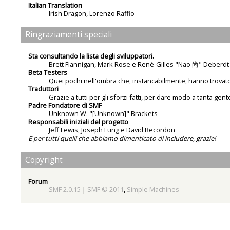
Italian Translation
Irish Dragon
,
Lorenzo Raffio
Ringraziamenti speciali
Sta consultando la lista degli sviluppatori.
Brett Flannigan, Mark Rose e René-Gilles "Nao 尚" Deberdt
Beta Testers
Quei pochi nell'ombra che, instancabilmente, hanno trovato 
Traduttori
Grazie a tutti per gli sforzi fatti, per dare modo a tanta gent
Padre Fondatore di SMF
Unknown W. "[Unknown]" Brackets
Responsabili iniziali del progetto
Jeff Lewis, Joseph Fung e David Recordon
E per tutti quelli che abbiamo dimenticato di includere, grazie!
Copyright
Forum
SMF 2.0.15
|
SMF © 2011
,
Simple Machines