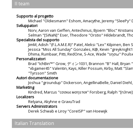
Il team
Supporto al progetto
Michael "Oldiesmann" Eshom, Amacythe, Jeremy "SleePy" D
Sviluppatori
Norv, Aaron van Geffen, Antechinus, Bjoern "Bloc" Kristia
Selman "[SiNaN]" Eser, Theodore "Orstio" Hildebrandt, Tho
Specialista del supporto
JimM, Adish "(F.L.A.M.E.R)" Patel, Aleksi "Lex" Kilpinen, Be
Jessica "Miss All Sunday" Gonzales, K@, Kevin "greyknight17" 
Dhima, Rumbaar, Pitti, RedOne, S-Ace, Wade "sησω" Pouls
Personalizzatori
Brad "IchBin™" Grow, ディン1031, Brannon "B" Hall, Bryan "Ru
"vbgamer45" Valentin, Kays, Killer Possum, Kirby, Matt "S
"Tyrsson" Smith
Autori documentazione
Joshua "groundup" Dickerson, AngellinaBelle, Daniel Diehl
Marketing
Kindred, Marcus "cσσкιє мσηѕтєя" Forsberg, Ralph "[n3rve]
Localizers
Relyana, Akyhne e GravuTrad
Servers Administrators
Derek Schwab e Liroy "CoreISP" van Hoewijk
Italian Translation