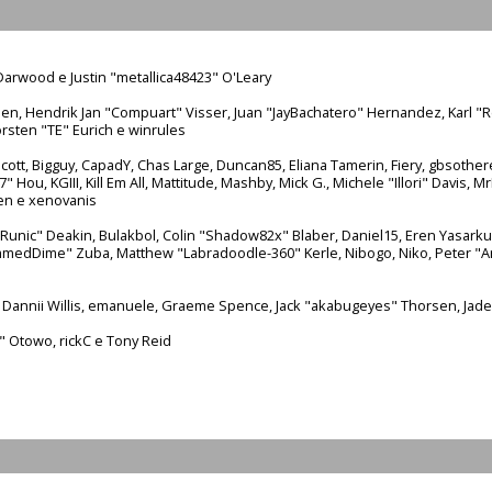
arwood e Justin "metallica48423" O'Leary
nsen, Hendrik Jan "Compuart" Visser, Juan "JayBachatero" Hernandez, Karl 
rsten "TE" Eurich e winrules
n Scott, Bigguy, CapadY, Chas Large, Duncan85, Eliana Tamerin, Fiery, gbsothe
Hou, KGIII, Kill Em All, Mattitude, Mashby, Mick G., Michele "Illori" Davis, Mr
en e xenovanis
nic" Deakin, Bulakbol, Colin "Shadow82x" Blaber, Daniel15, Eren Yasarkur
lammedDime" Zuba, Matthew "Labradoodle-360" Kerle, Nibogo, Niko, Peter "A
, Dannii Willis, emanuele, Graeme Spence, Jack "akabugeyes" Thorsen, Jade
" Otowo, rickC e Tony Reid