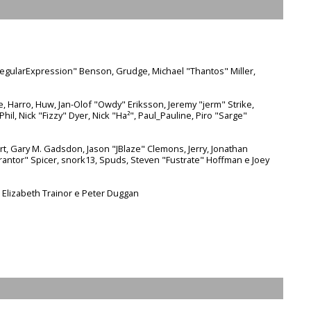
"RegularExpression" Benson, Grudge, Michael "Thantos" Miller,
re, Harro, Huw, Jan-Olof "Owdy" Eriksson, Jeremy "jerm" Strike,
Phil, Nick "Fizzy" Dyer, Nick "Ha²", Paul_Pauline, Piro "Sarge"
t, Gary M. Gadsdon, Jason "JBlaze" Clemons, Jerry, Jonathan
rantor" Spicer, snork13, Spuds, Steven "Fustrate" Hoffman e Joey
 Elizabeth Trainor e Peter Duggan