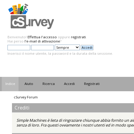
Benvenuto!
Effettua l'accesso
oppure
registrati
.
Hai perso
l'e-mail di attivazione
?
Inserisci il nome utente, la password e la durata della sessione.
Indice
Aiuto
Ricerca
Accedi
Registrati
cSurvey Forum
Crediti
Simple Machines è lieta di ringraziare chiunque abbia fornito un ai
senza di loro. Fra questi ovviamente i nostri utenti ed in modo spec