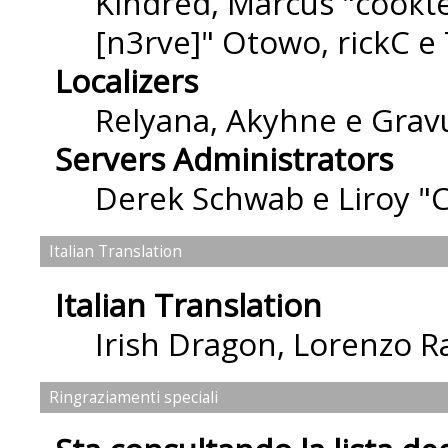
Kindred, Marcus "cσσкιє
[n3rve]" Otowo, rickC e
Localizers
Relyana, Akyhne e Grav
Servers Administrators
Derek Schwab e Liroy "
Italian Translation
Italian Translation
Irish Dragon
,
Lorenzo Ra
Ringraziamenti speciali