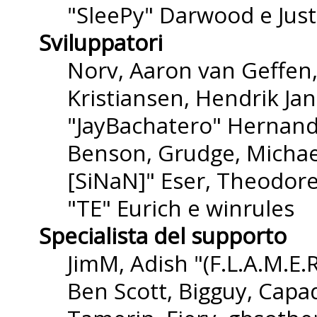
"SleePy" Darwood e Just
Sviluppatori
Norv, Aaron van Geffen,
Kristiansen, Hendrik Ja
"JayBachatero" Hernande
Benson, Grudge, Michael
[SiNaN]" Eser, Theodore
"TE" Eurich e winrules
Specialista del supporto
JimM, Adish "(F.L.A.M.E.R
Ben Scott, Bigguy, Capa