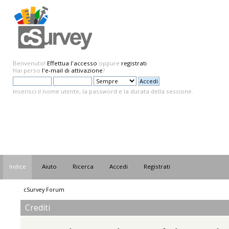
Benvenuto!
Effettua l'accesso
oppure
registrati
.
Hai perso
l'e-mail di attivazione
?
Inserisci il nome utente, la password e la durata della sessione.
Indice
Aiuto
Ricerca
Accedi
Registrati
cSurvey Forum
Crediti