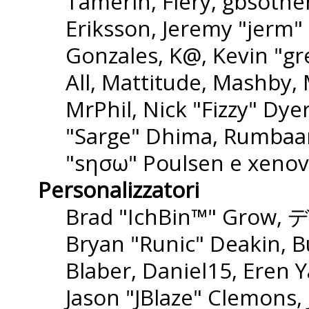
Tamerin, Fiery, gbsothe
Eriksson, Jeremy "jerm" 
Gonzales, K@, Kevin "gre
All, Mattitude, Mashby, M
MrPhil, Nick "Fizzy" Dyer
"Sarge" Dhima, Rumbaar
"sησω" Poulsen e xenov
Personalizzatori
Brad "IchBin™" Grow, 
Bryan "Runic" Deakin, B
Blaber, Daniel15, Eren 
Jason "JBlaze" Clemons,