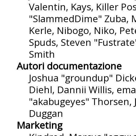
Valentin, Kays, Killer P
"SlammedDime" Zuba, M
Kerle, Nibogo, Niko, Pet
Spuds, Steven "Fustrate
Smith
Autori documentazione
Joshua "groundup" Dicke
Diehl, Dannii Willis, e
"akabugeyes" Thorsen, J
Duggan
Marketing