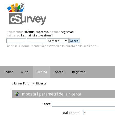
Benvenuto!
Effettua l'accesso
oppure
registrati
.
Hai perso
l'e-mail di attivazione
?
Inserisci il nome utente, la password e la durata della sessione.
Indice
Aiuto
Ricerca
Accedi
Registrati
cSurvey Forum
»
Ricerca
Imposta i parametri della ricerca
Cerca:
dall'utente: