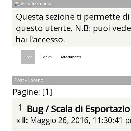
Visualizza post
Questa sezione ti permette di vi
questo utente. N.B: puoi vedere
hai l'accesso.
Post
Topics
Attachments
Post - Lorenz
Pagine: [
1
]
1
Bug
/
Scala di Esportazi
«
il:
Maggio 26, 2016, 11:30:41 