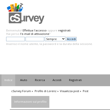
Benvenuto!
Effettua l'accesso
oppure
registrati
.
Hai perso
l'e-mail di attivazione
?
Inserisci il nome utente, la password e la durata della sessione.
Indice
Aiuto
Ricerca
Accedi
Registrati
cSurvey Forum
»
Profilo di Lorenz
»
Visualizza post
»
Post
Informazioni sul profilo