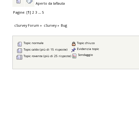
Aperto da
laflauta
Pagine: [
1
]
2
3
...
5
cSurvey Forum
»
cSurvey
»
Bug
Topic normale
Topic chiuso
Evidenzia topic
Topic caldo (più di 15 risposte)
Sondaggio
Topic rovente (più di 25 risposte)