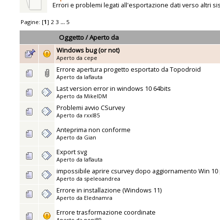
Errori e problemi legati all'esportazione dati verso altri si
Pagine: [
1
]
2
3
...
5
Oggetto
/
Aperto da
Windows bug (or not)
Aperto da
cepe
Errore apertura progetto esportato da Topodroid
Aperto da
laflauta
Last version error in windows 10 64bits
Aperto da
MikelDM
Problemi avvio CSurvey
Aperto da
rxxl85
Anteprima non conforme
Aperto da
Gian
Export svg
Aperto da
laflauta
impossibile aprire csurvey dopo aggiornamento Win 10
Aperto da
speleoandrea
Errore in installazione (Windows 11)
Aperto da
Elednamra
Errore trasformazione coordinate
Aperto da
poni89