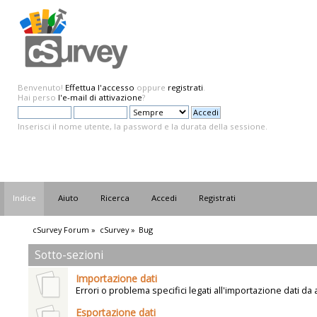
Benvenuto!
Effettua l'accesso
oppure
registrati
.
Hai perso
l'e-mail di attivazione
?
Inserisci il nome utente, la password e la durata della sessione.
Indice
Aiuto
Ricerca
Accedi
Registrati
cSurvey Forum
»
cSurvey
»
Bug
Sotto-sezioni
Importazione dati
Errori o problema specifici legati all'importazione dati da a
Esportazione dati