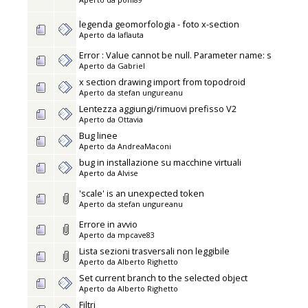
legenda geomorfologia - foto x-section
Aperto da
laflauta
Error : Value cannot be null. Parameter name: s
Aperto da
Gabriel
x section drawing import from topodroid
Aperto da
stefan ungureanu
Lentezza aggiungi/rimuovi prefisso V2
Aperto da
Ottavia
Bug linee
Aperto da
AndreaMaconi
bug in installazione su macchine virtuali
Aperto da
Alvise
'scale' is an unexpected token
Aperto da
stefan ungureanu
Errore in avvio
Aperto da
mpcave83
Lista sezioni trasversali non leggibile
Aperto da
Alberto Righetto
Set current branch to the selected object
Aperto da
Alberto Righetto
Filtri