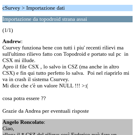
cSurvey > Importazione dati
Importazione da topodroid strana assai
(1/1)
Andrew
:
Csurvey funziona bene con tutti i piu' recenti rilievi ma
sull'ultimo rilievo fatto con Topodroid e portato sul pc in
CSX mi illude.
Apro il file CSX , lo salvo in CSZ (ma anche in altro
CSX) e fin qui tutto perfetto lo salva. Poi nel riaprirlo mi
va in crash il sistema Csurvey.
Mi dice che c'è un valore NULL !!! >:(
cosa potra essere ??
Grazie da Andrea per eventuali risposte
Angelo Roncolato
:
Ciao,
allega il *.CSZ del rilievo così Federico può fare un