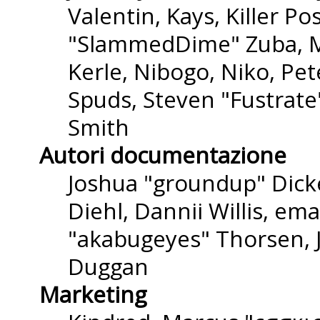
Valentin, Kays, Killer P
"SlammedDime" Zuba, M
Kerle, Nibogo, Niko, Pet
Spuds, Steven "Fustrate
Smith
Autori documentazione
Joshua "groundup" Dicke
Diehl, Dannii Willis, e
"akabugeyes" Thorsen, J
Duggan
Marketing