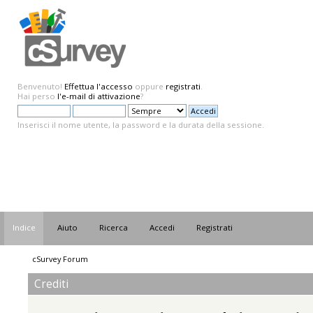
Benvenuto!
Effettua l'accesso
oppure
registrati
.
Hai perso
l'e-mail di attivazione
?
Inserisci il nome utente, la password e la durata della sessione.
Indice
Aiuto
Ricerca
Accedi
Registrati
cSurvey Forum
Crediti