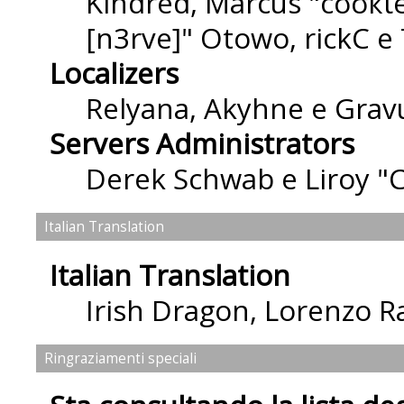
Kindred, Marcus "cσσкιє
[n3rve]" Otowo, rickC e
Localizers
Relyana, Akyhne e Grav
Servers Administrators
Derek Schwab e Liroy "
Italian Translation
Italian Translation
Irish Dragon
,
Lorenzo Ra
Ringraziamenti speciali