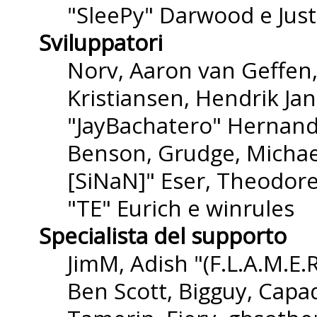
"SleePy" Darwood e Just
Sviluppatori
Norv, Aaron van Geffen,
Kristiansen, Hendrik Ja
"JayBachatero" Hernande
Benson, Grudge, Michael
[SiNaN]" Eser, Theodore
"TE" Eurich e winrules
Specialista del supporto
JimM, Adish "(F.L.A.M.E.R
Ben Scott, Bigguy, Capa