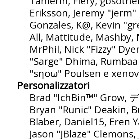
Tamerin, Fiery, gbsothe
Eriksson, Jeremy "jerm" 
Gonzales, K@, Kevin "gre
All, Mattitude, Mashby, M
MrPhil, Nick "Fizzy" Dyer
"Sarge" Dhima, Rumbaar
"sησω" Poulsen e xenov
Personalizzatori
Brad "IchBin™" Grow, 
Bryan "Runic" Deakin, B
Blaber, Daniel15, Eren 
Jason "JBlaze" Clemons,