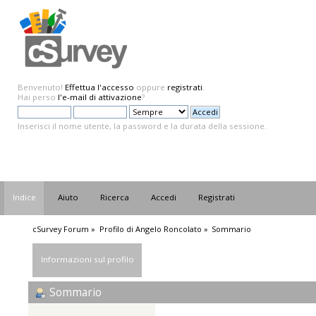
Benvenuto!
Effettua l'accesso
oppure
registrati
.
Hai perso
l'e-mail di attivazione
?
Inserisci il nome utente, la password e la durata della sessione.
Indice
Aiuto
Ricerca
Accedi
Registrati
cSurvey Forum
»
Profilo di Angelo Roncolato
»
Sommario
Informazioni sul profilo
Sommario