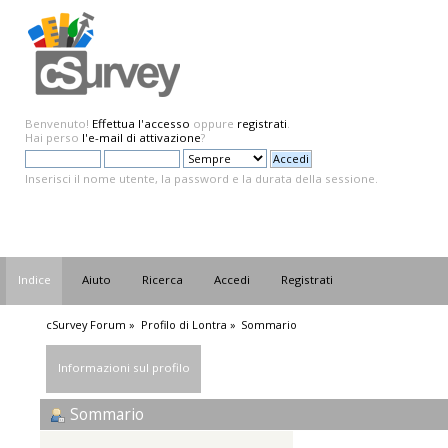
Benvenuto!
Effettua l'accesso
oppure
registrati
.
Hai perso
l'e-mail di attivazione
?
Inserisci il nome utente, la password e la durata della sessione.
Indice
Aiuto
Ricerca
Accedi
Registrati
cSurvey Forum
»
Profilo di Lontra
»
Sommario
Informazioni sul profilo
Sommario