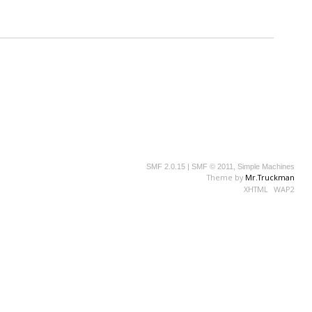
SMF 2.0.15
|
SMF © 2011
,
Simple Machines
Theme by
Mr.Truckman
XHTML
WAP2