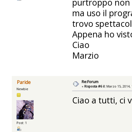
purtroppo non h
ma uso il prog
trovo spettacola
Appena ho visto
Ciao
Marzio
Re:Forum
Paride
«
Risposta #6 il:
Marzo 15, 2014, 
Newbie
Ciao a tutti, ci
Post: 1