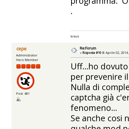
programma. Otti
.
kraus
Re:Forum
cepe
«
Risposta #10 il:
Aprile 02, 2014,
Administrator
Hero Member
Uff...ho dovuto
per prevenire i
Nulla di comples
Post: 681
captcha già c'e
fenomeno...
Se anche cosi 
qualche mod pe