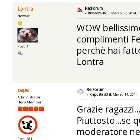
Re:Forum
Lontra
«
Risposta #2 il:
Marzo 07, 2014, 1
Newbie
WOW bellissimo
complimenti Fe
Post: 1
perchè hai fatt
Lontra
Re:Forum
cepe
«
Risposta #3 il:
Marzo 14, 2014, 
Administrator
Hero Member
Grazie ragazzi.
Piuttosto...se q
moderatore nel
Post: 681