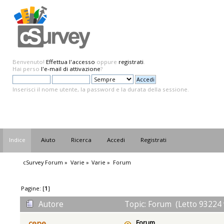
Benvenuto!
Effettua l'accesso
oppure
registrati
.
Hai perso
l'e-mail di attivazione
?
Inserisci il nome utente, la password e la durata della sessione.
Indice
Aiuto
Ricerca
Accedi
Registrati
cSurvey Forum
»
Varie
»
Varie
»
Forum
Pagine: [
1
]
Autore
Topic: Forum (Letto 93224 
Forum
cepe