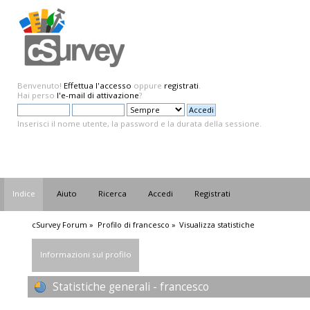
Benvenuto!
Effettua l'accesso
oppure
registrati
.
Hai perso
l'e-mail di attivazione
?
Inserisci il nome utente, la password e la durata della sessione.
Indice
Aiuto
Ricerca
Accedi
Registrati
cSurvey Forum
»
Profilo di francesco
»
Visualizza statistiche
Informazioni sul profilo
Statistiche generali - francesco