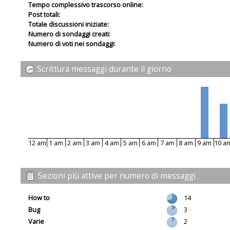
Tempo complessivo trascorso online:
Post totali:
Totale discussioni iniziate:
Numero di sondaggi creati:
Numero di voti nei sondaggi:
Scrittura messaggi durante il giorno
12 am
1 am
2 am
3 am
4 am
5 am
6 am
7 am
8 am
9 am
10 a
Sezioni più attive per numero di messaggi
How to
14
Bug
3
Varie
2