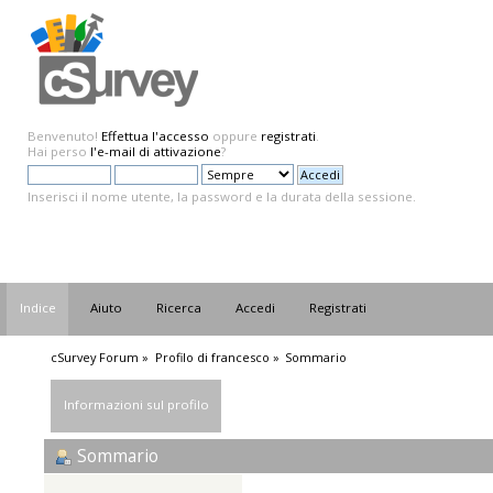
Benvenuto!
Effettua l'accesso
oppure
registrati
.
Hai perso
l'e-mail di attivazione
?
Inserisci il nome utente, la password e la durata della sessione.
Indice
Aiuto
Ricerca
Accedi
Registrati
cSurvey Forum
»
Profilo di francesco
»
Sommario
Informazioni sul profilo
Sommario