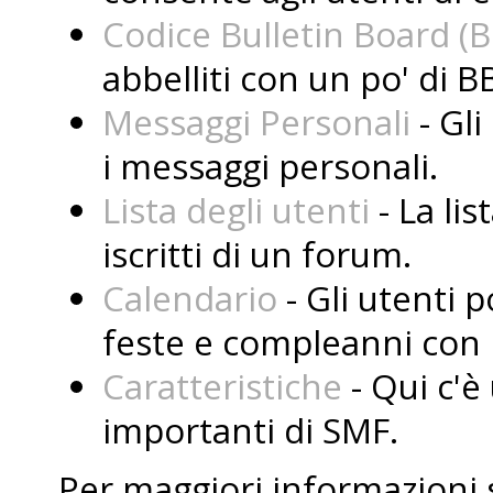
Codice Bulletin Board (
abbelliti con un po' di B
Messaggi Personali
- Gli
i messaggi personali.
Lista degli utenti
- La lis
iscritti di un forum.
Calendario
- Gli utenti 
feste e compleanni con i
Caratteristiche
- Qui c'è 
importanti di SMF.
Per maggiori informazioni 