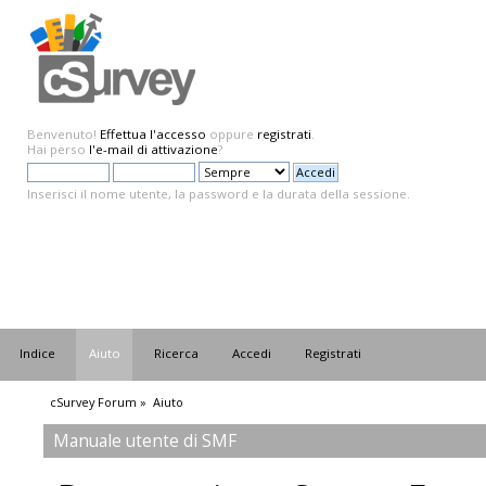
Benvenuto!
Effettua l'accesso
oppure
registrati
.
Hai perso
l'e-mail di attivazione
?
Inserisci il nome utente, la password e la durata della sessione.
Indice
Aiuto
Ricerca
Accedi
Registrati
cSurvey Forum
»
Aiuto
Manuale utente di SMF