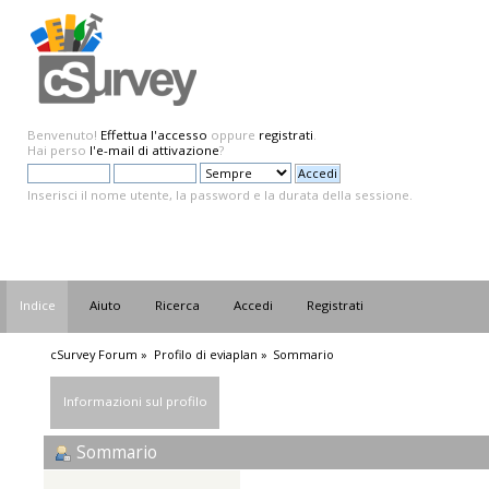
Benvenuto!
Effettua l'accesso
oppure
registrati
.
Hai perso
l'e-mail di attivazione
?
Inserisci il nome utente, la password e la durata della sessione.
Indice
Aiuto
Ricerca
Accedi
Registrati
cSurvey Forum
»
Profilo di eviaplan
»
Sommario
Informazioni sul profilo
Sommario