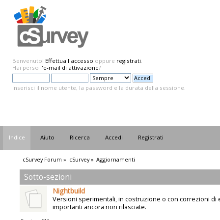
Benvenuto!
Effettua l'accesso
oppure
registrati
.
Hai perso
l'e-mail di attivazione
?
Inserisci il nome utente, la password e la durata della sessione.
Indice
Aiuto
Ricerca
Accedi
Registrati
cSurvey Forum
»
cSurvey
»
Aggiornamenti
Sotto-sezioni
Nightbuild
Versioni sperimentali, in costruzione o con correzioni di 
importanti ancora non rilasciate.