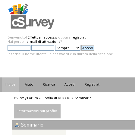
Benvenuto!
Effettua l'accesso
oppure
registrati
.
Hai perso
l'e-mail di attivazione
?
Inserisci il nome utente, la password e la durata della sessione.
Indice
Aiuto
Ricerca
Accedi
Registrati
cSurvey Forum
»
Profilo di DUCCIO
»
Sommario
Informazioni sul profilo
Sommario