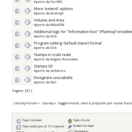
Aperto da
Ferr992
More 'extend' options
Aperto da
AndreyK
Volume and Area
Aperto da
MikelDM
Additional tags for "Information box" (Plankopf erstelle
Aperto da
Dirk
Program setting: Default import format
Aperto da
Dirk
Stampa in scala reale
Aperto da
Angelo Roncolato
Stampa 3d
Aperto da
stefanoro
Disegnare una tabella
Aperto da
fato
Pagine: [
1
]
2
cSurvey Forum
»
cSurvey
»
Suggerimenti, idee e proposte per nuove funzi
Topic normale
Topic chiuso
Evidenzia topic
Topic caldo (più di 15 risposte)
Sondaggio