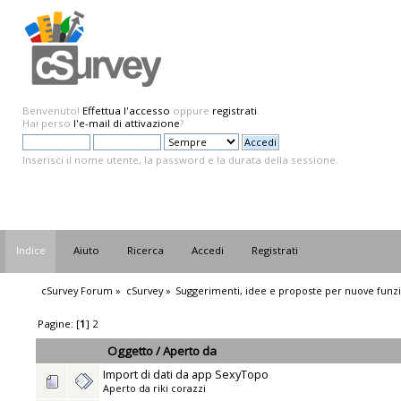
Benvenuto!
Effettua l'accesso
oppure
registrati
.
Hai perso
l'e-mail di attivazione
?
Inserisci il nome utente, la password e la durata della sessione.
Indice
Aiuto
Ricerca
Accedi
Registrati
cSurvey Forum
»
cSurvey
»
Suggerimenti, idee e proposte per nuove funzi
Pagine: [
1
]
2
Oggetto
/
Aperto da
Import di dati da app SexyTopo
Aperto da
riki corazzi