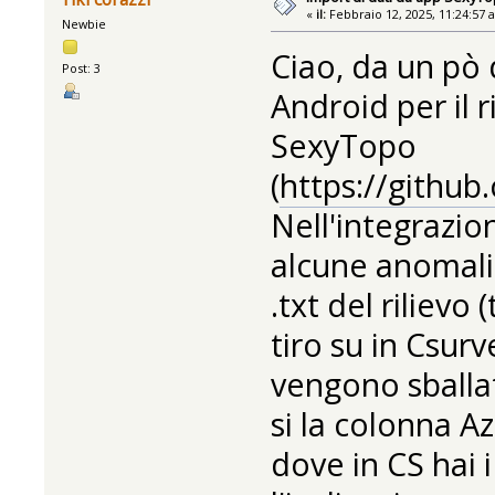
«
il:
Febbraio 12, 2025, 11:24:57 
Newbie
Ciao, da un pò 
Post: 3
Android per il 
SexyTopo
(
https://githu
Nell'integrazi
alcune anomalie
.txt del rilievo
tiro su in Csurv
vengono sballat
si la colonna A
dove in CS hai 