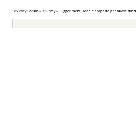
cSurvey Forum
»
cSurvey
»
Suggerimenti, idee e proposte per nuove funzi