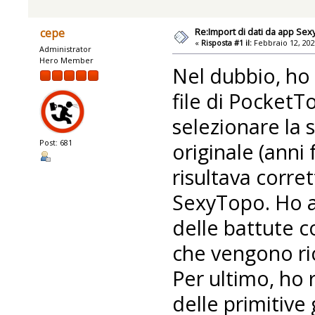
Re:Import di dati da app Se
cepe
«
Risposta #1 il:
Febbraio 12, 202
Administrator
Hero Member
Nel dubbio, ho 
file di PocketT
selezionare la 
Post: 681
originale (ann
risultava corret
SexyTopo. Ho a
delle battute c
che vengono ri
Per ultimo, ho r
delle primitive