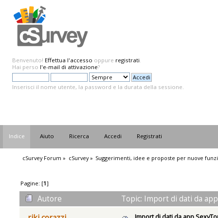
Benvenuto!
Effettua l'accesso
oppure
registrati
.
Hai perso
l'e-mail di attivazione
?
Inserisci il nome utente, la password e la durata della sessione.
Indice
Aiuto
Ricerca
Accedi
Registrati
cSurvey Forum
»
cSurvey
»
Suggerimenti, idee e proposte per nuove funzi
Pagine: [
1
]
Autore
Topic: Import di dati da ap
Import di dati da app SexyT
riki corazzi