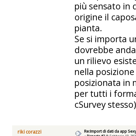
più sensato in
origine il capo
pianta.
Se si importa un
dovrebbe andare
un rilievo esist
nella posizione
posizionata in
per tutti i form
cSurvey stesso)
Re:Import di dati da app Se
riki corazzi
«
Risposta #2 il:
Febbraio 13, 202