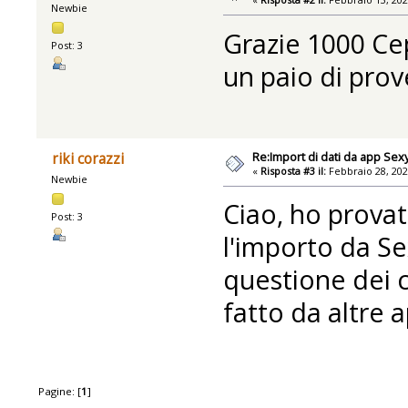
Newbie
Grazie 1000 Ce
Post: 3
un paio di prov
Re:Import di dati da app Se
riki corazzi
«
Risposta #3 il:
Febbraio 28, 202
Newbie
Ciao, ho provat
Post: 3
l'importo da Se
questione dei c
fatto da altre a
Pagine: [
1
]