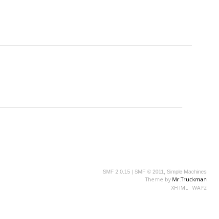
SMF 2.0.15
|
SMF © 2011
,
Simple Machines
Theme by
Mr.Truckman
XHTML
WAP2