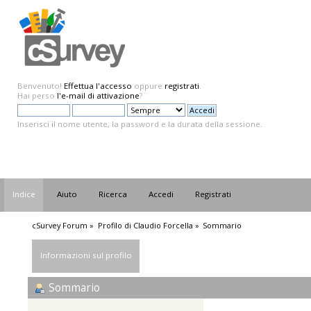
Benvenuto!
Effettua l'accesso
oppure
registrati
.
Hai perso
l'e-mail di attivazione
?
Inserisci il nome utente, la password e la durata della sessione.
Indice
Aiuto
Ricerca
Accedi
Registrati
cSurvey Forum
»
Profilo di Claudio Forcella
»
Sommario
Informazioni sul profilo
Sommario