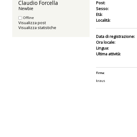
Claudio Forcella 
Post:
Newbie
Sesso:
Età:
Offline
Località:
Visualizza post
Visualizza statistiche
Data di registrazione:
Ora locale:
Lingua:
Ultima attività:
Firma:
kraus