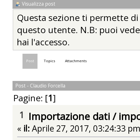
Visualizza post
Questa sezione ti permette di vi
questo utente. N.B: puoi vedere
hai l'accesso.
Post
Topics
Attachments
Post - Claudio Forcella
Pagine: [
1
]
1
Importazione dati
/
impo
«
il:
Aprile 27, 2017, 03:24:33 pm