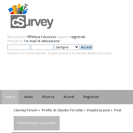
Benvenuto!
Effettua l'accesso
oppure
registrati
.
Hai perso
l'e-mail di attivazione
?
Inserisci il nome utente, la password e la durata della sessione.
Indice
Aiuto
Ricerca
Accedi
Registrati
cSurvey Forum
»
Profilo di Claudio Forcella
»
Visualizza post
»
Post
Informazioni sul profilo