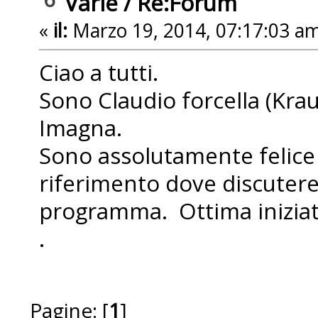
Varie
/
Re:Forum
«
il:
Marzo 19, 2014, 07:17:03 am
Ciao a tutti.
Sono Claudio forcella (Kra
Imagna.
Sono assolutamente felice 
riferimento dove discutere
programma. Ottima iniziati
.
Pagine: [
1
]