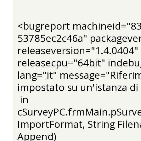
<bugreport machineid="83
53785ec2c46a" packagever
releaseversion="1.4.0404"
releasecpu="64bit" indeb
lang="it" message="Riferi
impostato su un'istanza d
in
cSurveyPC.frmMain.pSurv
ImportFormat, String Filen
Append)