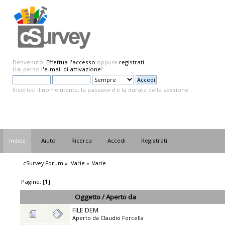
Benvenuto!
Effettua l'accesso
oppure
registrati
.
Hai perso
l'e-mail di attivazione
?
Inserisci il nome utente, la password e la durata della sessione.
Indice
Aiuto
Ricerca
Accedi
Registrati
cSurvey Forum
»
Varie
»
Varie
Pagine: [
1
]
Oggetto
/
Aperto da
FILE DEM
Aperto da
Claudio Forcella