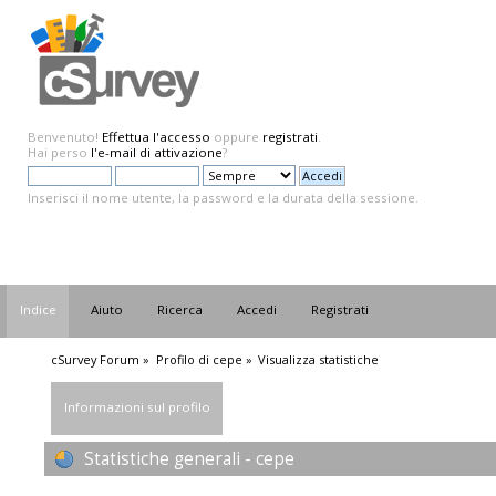
Benvenuto!
Effettua l'accesso
oppure
registrati
.
Hai perso
l'e-mail di attivazione
?
Inserisci il nome utente, la password e la durata della sessione.
Indice
Aiuto
Ricerca
Accedi
Registrati
cSurvey Forum
»
Profilo di cepe
»
Visualizza statistiche
Informazioni sul profilo
Statistiche generali - cepe