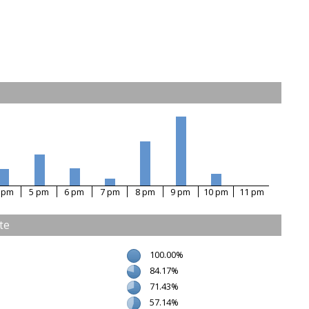
 pm
5 pm
6 pm
7 pm
8 pm
9 pm
10 pm
11 pm
ite
100.00%
84.17%
71.43%
57.14%