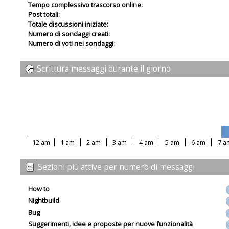
Tempo complessivo trascorso online:
Post totali:
Totale discussioni iniziate:
Numero di sondaggi creati:
Numero di voti nei sondaggi:
Scrittura messaggi durante il giorno
12 am
1 am
2 am
3 am
4 am
5 am
6 am
7 a
Sezioni più attive per numero di messaggi
How to
Nightbuild
Bug
Suggerimenti, idee e proposte per nuove funzionalità