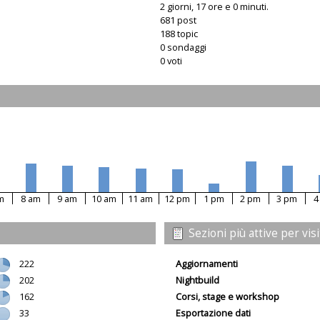
2 giorni, 17 ore e 0 minuti.
681 post
188 topic
0 sondaggi
0 voti
m
8 am
9 am
10 am
11 am
12 pm
1 pm
2 pm
3 pm
4
Sezioni più attive per vis
222
Aggiornamenti
202
Nightbuild
162
Corsi, stage e workshop
33
Esportazione dati