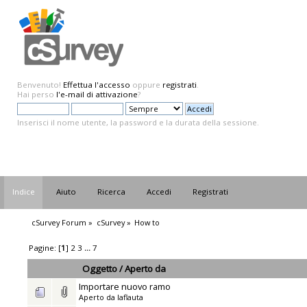
Benvenuto!
Effettua l'accesso
oppure
registrati
.
Hai perso
l'e-mail di attivazione
?
Inserisci il nome utente, la password e la durata della sessione.
Indice
Aiuto
Ricerca
Accedi
Registrati
cSurvey Forum
»
cSurvey
»
How to
Pagine: [
1
]
2
3
...
7
Oggetto
/
Aperto da
Importare nuovo ramo
Aperto da
laflauta