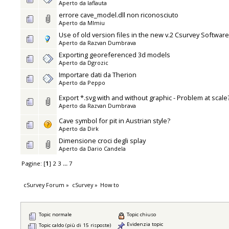
Aperto da
laflauta
errore cave_model.dll non riconosciuto
Aperto da
MImiu
Use of old version files in the new v.2 Csurvey Software
Aperto da
Razvan Dumbrava
Exporting georeferenced 3d models
Aperto da
Dgrozic
Importare dati da Therion
Aperto da
Peppo
Export *.svg with and without graphic - Problem at scale
Aperto da
Razvan Dumbrava
Cave symbol for pit in Austrian style?
Aperto da
Dirk
Dimensione croci degli splay
Aperto da
Dario Candela
Pagine: [
1
]
2
3
...
7
cSurvey Forum
»
cSurvey
»
How to
Topic normale
Topic chiuso
Evidenzia topic
Topic caldo (più di 15 risposte)