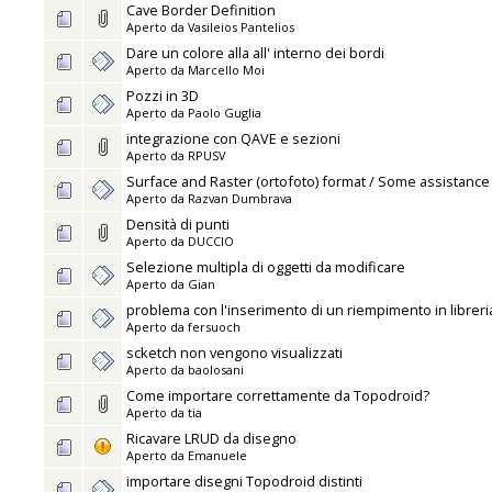
Cave Border Definition
Aperto da
Vasileios Pantelios
Dare un colore alla all' interno dei bordi
Aperto da
Marcello Moi
Pozzi in 3D
Aperto da
Paolo Guglia
integrazione con QAVE e sezioni
Aperto da
RPUSV
Surface and Raster (ortofoto) format / Some assistanc
Aperto da
Razvan Dumbrava
Densità di punti
Aperto da
DUCCIO
Selezione multipla di oggetti da modificare
Aperto da
Gian
problema con l'inserimento di un riempimento in libreri
Aperto da
fersuoch
scketch non vengono visualizzati
Aperto da
baolosani
Come importare correttamente da Topodroid?
Aperto da
tia
Ricavare LRUD da disegno
Aperto da
Emanuele
importare disegni Topodroid distinti