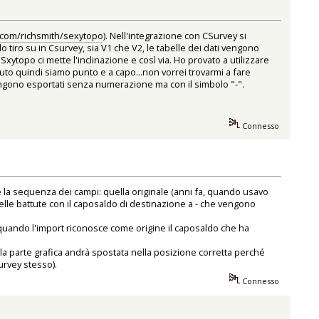
b.com/richsmith/sexytopo
). Nell'integrazione con CSurvey si
o tiro su in Csurvey, sia V1 che V2, le tabelle dei dati vengono
Sxytopo ci mette l'inclinazione e così via. Ho provato a utilizzare
to quindi siamo punto e a capo...non vorrei trovarmi a fare
vengono esportati senza numerazione ma con il simbolo "-".
Connesso
e la sequenza dei campi: quella originale (anni fa, quando usavo
elle battute con il caposaldo di destinazione a - che vengono
n quando l'import riconosce come origine il caposaldo che ha
e la parte grafica andrà spostata nella posizione corretta perché
urvey stesso).
Connesso