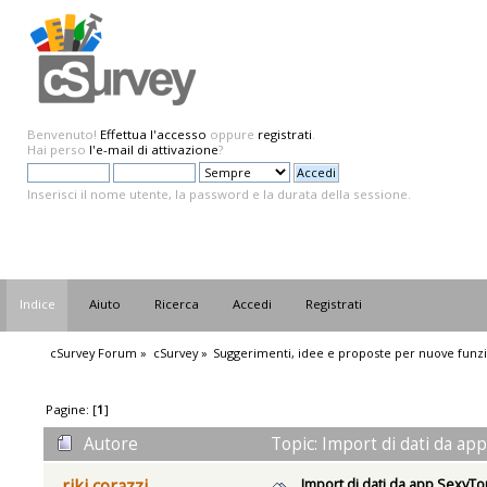
Benvenuto!
Effettua l'accesso
oppure
registrati
.
Hai perso
l'e-mail di attivazione
?
Inserisci il nome utente, la password e la durata della sessione.
Indice
Aiuto
Ricerca
Accedi
Registrati
cSurvey Forum
»
cSurvey
»
Suggerimenti, idee e proposte per nuove funzi
Pagine: [
1
]
Autore
Topic: Import di dati da ap
Import di dati da app SexyT
riki corazzi