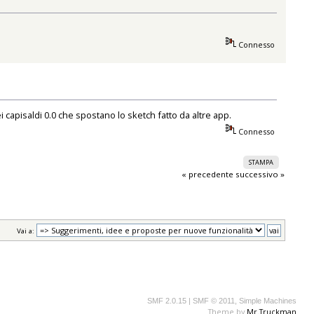
Connesso
 capisaldi 0.0 che spostano lo sketch fatto da altre app.
Connesso
STAMPA
« precedente
successivo »
Vai a:
SMF 2.0.15
|
SMF © 2011
,
Simple Machines
Theme by
Mr.Truckman