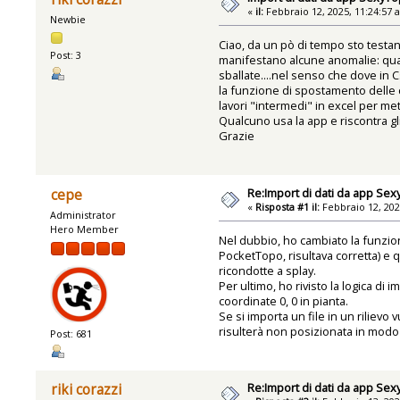
«
il:
Febbraio 12, 2025, 11:24:57 
Newbie
Ciao, da un pò di tempo sto testa
Post: 3
manifestano alcune anomalie: quando
sballate....nel senso che dove in C
la funzione di spostamento delle c
lavori "intermedi" in excel per me
Qualcuno usa la app e riscontra gl
Grazie
Re:Import di dati da app Se
cepe
«
Risposta #1 il:
Febbraio 12, 202
Administrator
Hero Member
Nel dubbio, ho cambiato la funzion
PocketTopo, risultava corretta) e 
ricondotte a splay.
Per ultimo, ho rivisto la logica d
coordinate 0, 0 in pianta.
Se si importa un file in un rilievo
risulterà non posizionata in modo 
Post: 681
Re:Import di dati da app Se
riki corazzi