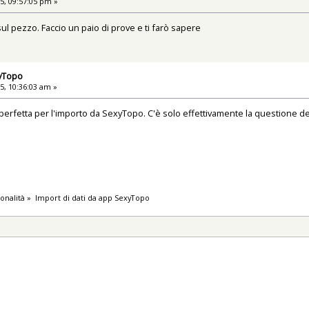
5, 09:57:05 pm »
 pezzo. Faccio un paio di prove e ti farò sapere
xyTopo
5, 10:36:03 am »
perfetta per l'importo da SexyTopo. C'è solo effettivamente la questione dei
onalità
»
Import di dati da app SexyTopo