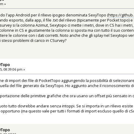
am »
ndo l'app Android per il rilievo ipogeo denominata SexyTopo (
https://githu
 esporto, dalla app, il file .txt del rilievo (tipicamente per Pocket topo) e l
survey si la colonna Azimut, Sexytopo ci mette i metri, dove in CS hai i metri, 
olonne in CS e giustamente la colonna si sposta ma con tutto il suo contenu
ttere le colonne con i dati corretti. Noto anche che gli splay nel Sexytopo 
i stessi problemi di carico in CSurvey?
xyTopo
5, 08:39:06 pm »
e di import dei file di PocketTopo aggiungendo la possibilità di selezionar
quella del file generato da SexyTopo. Ho aggiunto anche il riconoscimento d
i importazione delle primitive grafiche che ora usano un offset più sensato i
 vuoto tutto dovrebbe andare senza intoppi. Se si importa in un rilievo esist
opportuno (ma questo vale per tutti i formati di import escluso quello di cS
xyTopo