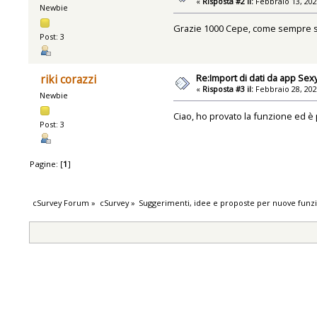
«
Risposta #2 il:
Febbraio 13, 202
Newbie
Grazie 1000 Cepe, come sempre sul
Post: 3
Re:Import di dati da app Se
riki corazzi
«
Risposta #3 il:
Febbraio 28, 202
Newbie
Ciao, ho provato la funzione ed è 
Post: 3
Pagine: [
1
]
cSurvey Forum
»
cSurvey
»
Suggerimenti, idee e proposte per nuove funzi