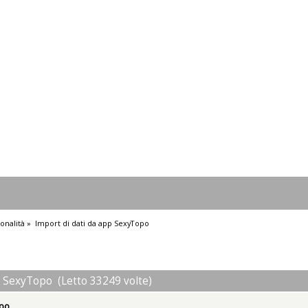
onalità
»
Import di dati da app SexyTopo
p SexyTopo (Letto 33249 volte)
opo