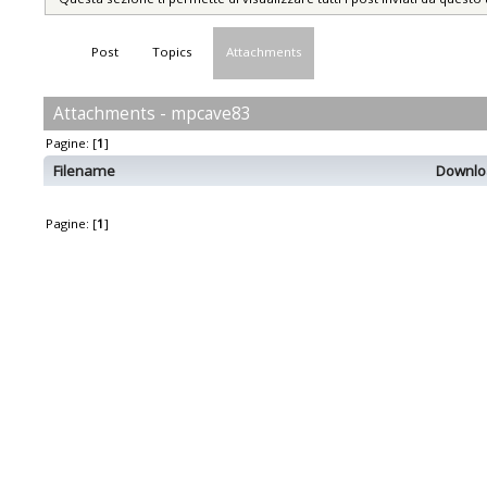
Post
Topics
Attachments
Attachments - mpcave83
Pagine: [
1
]
Filename
Downlo
Pagine: [
1
]