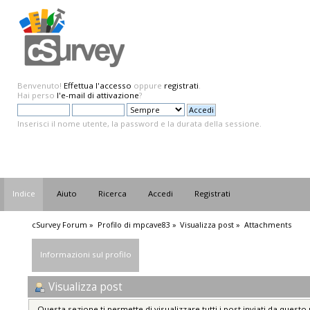
Benvenuto!
Effettua l'accesso
oppure
registrati
.
Hai perso
l'e-mail di attivazione
?
Inserisci il nome utente, la password e la durata della sessione.
Indice
Aiuto
Ricerca
Accedi
Registrati
cSurvey Forum
»
Profilo di mpcave83
»
Visualizza post
»
Attachments
Informazioni sul profilo
Visualizza post
Questa sezione ti permette di visualizzare tutti i post inviati da questo 